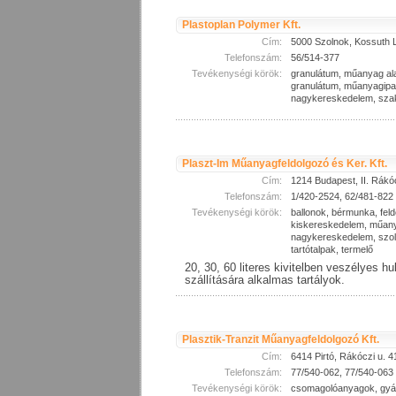
Plastoplan Polymer Kft.
Cím:
5000 Szolnok, Kossuth L.
Telefonszám:
56/514-377
Tevékenységi körök:
granulátum, műanyag a
granulátum, műanyagipa
nagykereskedelem, sza
Plaszt-Im Műanyagfeldolgozó és Ker. Kft.
Cím:
1214 Budapest, II. Rákóc
Telefonszám:
1/420-2524, 62/481-822
Tevékenységi körök:
ballonok, bérmunka, feld
kiskereskedelem, műany
nagykereskedelem, szolg
tartótalpak, termelő
20, 30, 60 literes kivitelben veszélyes hu
szállítására alkalmas tartályok.
Plasztik-Tranzit Műanyagfeldolgozó Kft.
Cím:
6414 Pirtó, Rákóczi u. 4
Telefonszám:
77/540-062, 77/540-063
Tevékenységi körök:
csomagolóanyagok, gyár