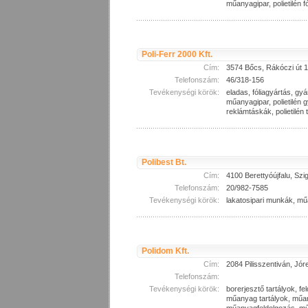
műanyagipar, polietilén fó
Poli-Ferr 2000 Kft.
Cím:
3574 Bőcs, Rákóczi út 
Telefonszám:
46/318-156
Tevékenységi körök:
eladas, fóliagyártás, g
műanyagipar, polietilén g
reklámtáskák, polietilén
Polibest Bt.
Cím:
4100 Berettyóújfalu, Szigl
Telefonszám:
20/982-7585
Tevékenységi körök:
lakatosipari munkák, mű
Polidom Kft.
Cím:
2084 Pilisszentiván, Jó
Telefonszám:
Tevékenységi körök:
borerjesztő tartályok, fe
műanyag tartályok, műa