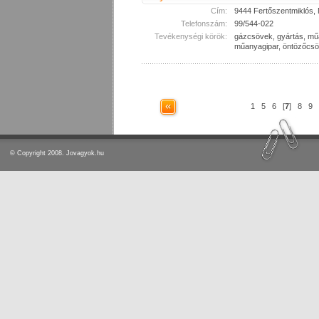
Cím:
9444 Fertőszentmiklós, 
Telefonszám:
99/544-022
Tevékenységi körök:
gázcsövek, gyártás, mű
műanyagipar, öntözőcs
1
5
6
[
7
]
8
9
© Copyright 2008. Jovagyok.hu