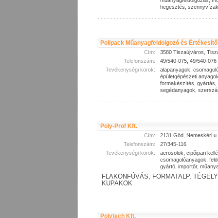
műanyagfeldolgozás, m
hegesztés, szennyvízakn
Polipack Műanyagfeldolgozó és Értékesítő 
Cím:
3580 Tiszaújváros, Tisza
Telefonszám:
49/540-075, 49/540-076
Tevékenységi körök:
alapanyagok, csomagoló
épületgépészeti anyagok,
formakészítés, gyártás,
segédanyagok, szerszá
Poly-Prof Kft.
Cím:
2131 Göd, Nemeskéri u.
Telefonszám:
27/345-116
Tevékenységi körök:
aerosolok, cipőipari kell
csomagolóanyagok, feldo
gyártó, importőr, műanya
FLAKONFÚVÁS, FORMATALP, TÉGEL
KUPAKOK
Polytech Kft.