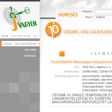
Kifejezés:
Miben?
CÉGEK, VÁLLALKOZÁ
1
5
6
[
7
]
8
PLASTOMATIC Műanyagipari Gépgyártó és
Cím:
7632 Pécs, Málomi u. 4.
Telefonszám:
20/980-9580, 72/549-57
Tevékenységi körök:
beüzemeltetés, daráléko
fröccsöntőgép, gépi be
granulátumszárító, hulla
műanyaghulladék, műany
műanyagipar, műanyagip
CÉGÜNK ÚJ SINGLE TEMPERÁLÓK É
LANGBEIN FELSZÍVÓK ÉS SZÁRÍTÓK
MAGYARORSZÁGI KÉPVISELETÉT LÁT