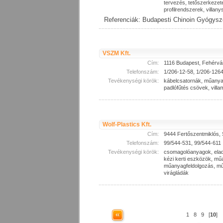
tervezés, tetőszerkeze
profilrendszerek, villany
Referenciák: Budapesti Chinoin Gyógysz
VSZM Kft.
Cím:
1116 Budapest, Fehérvár
Telefonszám:
1/206-12-58, 1/206-126
Tevékenységi körök:
kábelcsatornák, műanya
padlófűtés csövek, villa
Wolf-Plastics Kft.
Cím:
9444 Fertőszentmiklós, 
Telefonszám:
99/544-531, 99/544-611
Tevékenységi körök:
csomagolóanyagok, elada
kézi kerti eszközök, m
műanyagfeldolgozás, mű
virágládák
1
8
9
[
10
]