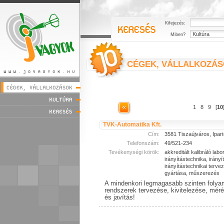
Kifejezés:
Miben?
CÉGEK, VÁLLALKOZÁ
1
8
9
[
10
TVK-Automatika Kft.
Cím:
3581 Tiszaújváros, Ipart
Telefonszám:
49/521-234
Tevékenységi körök:
akkreditált kalibráló lab
irányítástechnika, irányí
irányítástechnikai terv
gyártása, műszerezés
A mindenkori legmagasabb szinten folyam
rendszerek tervezése, kivitelezése, méré
és javítás!