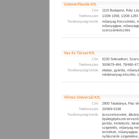
Unitool-Plastik Kft.
Cím:
1119 Budapest, Rátz Lás
Telefonszám:
1/208-1058, 1/208-1283
Tevékenységi körök:
műanyag fröccsöntés, m
műanyagipar, műanyagip
szerszámkészítés
Vas és Társai Kft.
Cím:
6230 Soltvadkert, Szarv
Telefonszám:
30/9679-484, 78/480-47
Tevékenységi körök:
eladas, gyártás, műanya
reklámanyag készítés, 
Vértes Univerzál Kft.
Cím:
2800 Tatabánya, Piac tér
Telefonszám:
20/969-5198
Tevékenységi körök:
ácsszerkezetek, állvány
épületgépészeti tervezé
javítás, kivitelezés, lak
szigetelés, műanyag m
termékek, műanyagipar, 
nyílászárók szigetelése, 