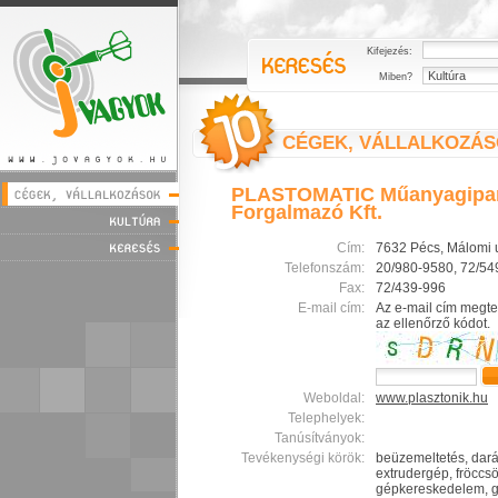
Kifejezés:
Miben?
CÉGEK, VÁLLALKOZÁ
PLASTOMATIC Műanyagipari
Forgalmazó Kft.
Cím:
7632 Pécs, Málomi u
Telefonszám:
20/980-9580, 72/54
Fax:
72/439-996
E-mail cím:
Az e-mail cím megte
az ellenőrző kódot.
Weboldal:
www.plasztonik.hu
Telephelyek:
Tanúsítványok:
Tevékenységi körök:
beüzemeltetés, dará
extrudergép, fröccs
gépkereskedelem, g