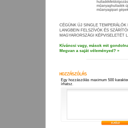
hulladékfeldolgozá
műanyaghulladék új
műanyagipari gépek,
CÉGÜNK ÚJ SINGLE TEMPERÁLÓK 
LANGBEIN FELSZÍVÓK ÉS SZÁRÍT
MAGYARORSZÁGI KÉPVISELETÉT L
Kíváncsi vagy, mások mit gondolna
Megvan a saját véleményed? »
Egy hozzászólás maximum 500 karakter
írhatsz.