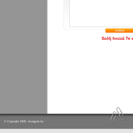
Szólj hozzá Te 
© Copyright 2008. Jovagyok.hu