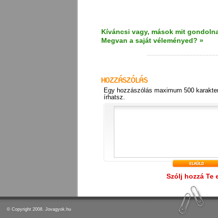
Kíváncsi vagy, mások mit gondolna
Megvan a saját véleményed? »
Egy hozzászólás maximum 500 karakter
írhatsz.
Szólj hozzá Te 
© Copyright 2008. Jovagyok.hu