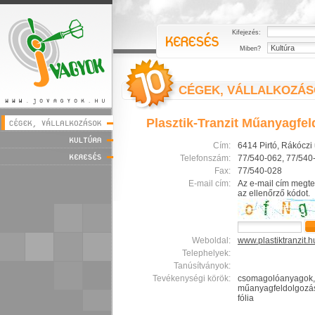
Kifejezés:
Miben?
CÉGEK, VÁLLALKOZÁ
Plasztik-Tranzit Műanyagfel
Cím:
6414 Pirtó, Rákóczi 
Telefonszám:
77/540-062, 77/540
Fax:
77/540-028
E-mail cím:
Az e-mail cím megte
az ellenőrző kódot.
Weboldal:
www.plastiktranzit.h
Telephelyek:
Tanúsítványok:
Tevékenységi körök:
csomagolóanyagok, 
műanyagfeldolgozás,
fólia