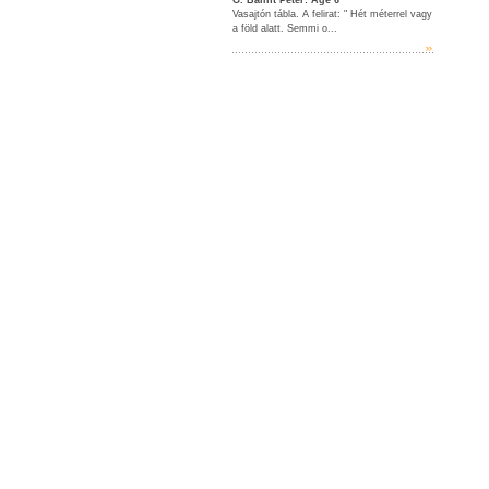
G. Bálint Péter: Age 6
Vasajtón tábla. A felirat: " Hét méterrel vagy
a föld alatt. Semmi o...