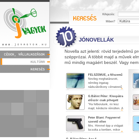
Kifejezés:
Miben?
JÓNOVELLÁK
Novella azt jelenti: rövid terjedelmű 
szépprózai. A többit majd a művek elm
mű mindig magáért beszél. Vagy ne
FELSZEMUE, a félszemű
Nevileg meghatározott,
némileg ingatag
nádszálvékony cérnatestű
fér...
egyet
G.Bálint Péter: Kleopátra
először csak pihegett
"Ha felborulunk, mi lesz
majd, kérdezte rémülten. A
Mississippi ordi...
kocs
Peter Blant: Fegyverrel
szerető ellen
Mrs. Himmel épp a virágait
locsolta a kertben, mikor
feltűnt neki a be...
kiss