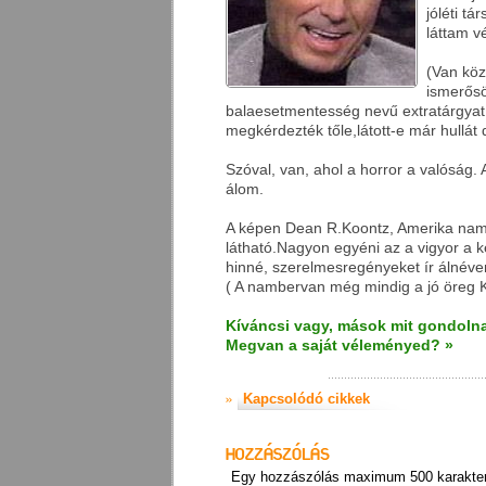
jóléti t
láttam vé
(Van köz
ismerősö
balaesetmentesség nevű extratárgyat 
megkérdezték tőle,látott-e már hullá
Szóval, van, ahol a horror a valóság. 
álom.
A képen Dean R.Koontz, Amerika namb
látható.Nagyon egyéni az a vigyor a 
hinné, szerelmesregényeket ír álnéven
A kör ( amerikai horror)
( A nambervan még mindig a jó öreg Kir
Négy középiskolás lány hal
meg egy kisvárosban.
Kíváncsi vagy, mások mit gondolna
Szívmegállás...
Megvan a saját véleményed? »
Bezár
Dean R. Koontz: Hideg
tűz
Krimi? Nem, sokkal inkább
Kapcsolódó cikkek
misztikus kalandregény.
Élvezetes,izgalmas olv...
Egy hozzászólás maximum 500 karakter