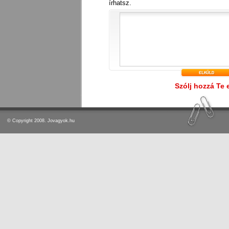
írhatsz.
Szólj hozzá Te 
© Copyright 2008. Jovagyok.hu