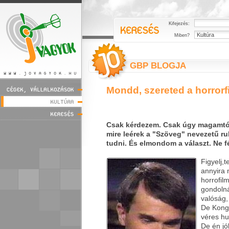
Kifejezés:
Miben?
GBP BLOGJA
Mondd, szereted a horrorf
Csak kérdezem. Csak úgy magamtól.
mire leérek a "Szöveg" nevezetű ru
tudni. És elmondom a választ. Ne fél
Figyelj,t
annyira
horrofilm
gondoln
valóság,
De Kong
véres hu
De én jó