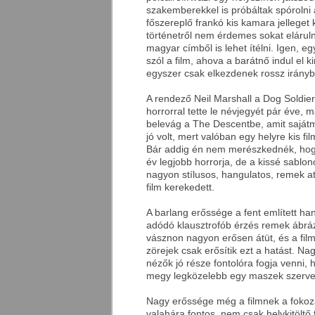
szakemberekkel is próbáltak spórolni 
főszereplő frankó kis kamara jelleget
történetről nem érdemes sokat eláruln
magyar címből is lehet ítélni. Igen, e
szól a film, ahova a barátnő indul el k
egyszer csak elkezdenek rossz irányb
A rendező Neil Marshall a Dog Soldie
horrorral tette le névjegyét pár éve, 
belevág a The Descentbe, amit sajátm
jó volt, mert valóban egy helyre kis fi
Bár addig én nem merészkednék, hogy e
év legjobb horrorja, de a kissé sablon
nagyon stílusos, hangulatos, remek a
film kerekedett.
A barlang erőssége a fent említett ha
adódó klausztrofób érzés remek ábráz
vásznon nagyon erősen átüt, és a fil
zörejek csak erősítik ezt a hatást. Na
nézők jó része fontolóra fogja venni,
megy legközelebb egy maszek szerve
Nagy erőssége még a filmnek a fokoza
valahára fontos, nem csak helykitöltő 