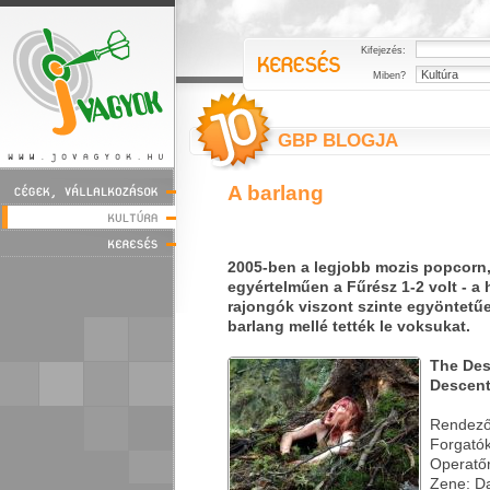
Kifejezés:
Miben?
GBP BLOGJA
A barlang
2005-ben a legjobb mozis popcorn
egyértelműen a Fűrész 1-2 volt - a 
rajongók viszont szinte egyöntetűe
barlang mellé tették le voksukat.
The Des
Descent
Rendező:
Forgatók
Operatő
Zene: Da