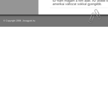
sz*rtam magam a film alatt. Az utóbbi id
amerikai változat sokkal gyengébb.
© Copyright 2008. Jovagyok.hu