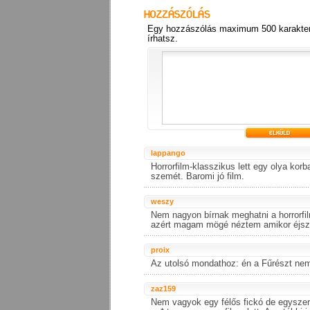
Egy hozzászólás maximum 500 karakter
írhatsz.
lappango
Horrorfilm-klasszikus lett egy olya korb
szemét. Baromi jó film.
weszy
Nem nagyon bírnak meghatni a horrorfil
azért magam mögé néztem amikor éjsza
proix
Az utolsó mondathoz: én a Fűrészt nem
zaz159
Nem vagyok egy félős fickó de egysze