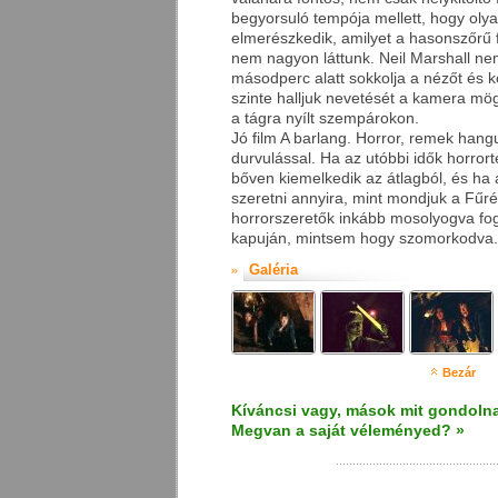
begyorsuló tempója mellett, hogy olya
elmerészkedik, amilyet a hasonszőrű 
nem nagyon láttunk. Neil Marshall nem
másodperc alatt sokkolja a nézőt és kö
szinte halljuk nevetését a kamera mög
a tágra nyílt szempárokon.
Jó film A barlang. Horror, remek hangul
durvulással. Ha az utóbbi idők horror
bőven kiemelkedik az átlagból, és ha
szeretni annyira, mint mondjuk a Fűré
horrorszeretők inkább mosolyogva fog
kapuján, mintsem hogy szomorkodva.
Galéria
Bezár
Kíváncsi vagy, mások mit gondolna
Megvan a saját véleményed? »