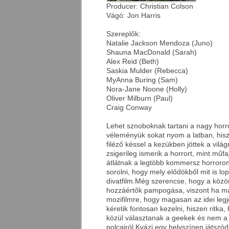
Producer: Christian Colson
Vágó: Jon Harris
Szereplők:
Natalie Jackson Mendoza (Juno)
Shauna MacDonald (Sarah)
Alex Reid (Beth)
Saskia Mulder (Rebecca)
MyAnna Buring (Sam)
Nora-Jane Noone (Holly)
Oliver Milburn (Paul)
Craig Conway
Lehet sznoboknak tartani a nagy horr
véleményük sokat nyom a latban, hisz
filéző késsel a kezükben jöttek a világ
zsigerileg ismerik a horrort, mint műfa
átlátnak a legtöbb kommersz horroron
sorolni, hogy mely elődökből mit is lo
divatfilm.Még szerencse, hogy a köz
hozzáértők pampogása, viszont ha má
mozifilmre, hogy magasan az idei legj
kéretik fontosan kezelni, hiszen ritka
közül választanak a geekek és nem a 
polcairól.Kvázi egy helyszínen játszódi