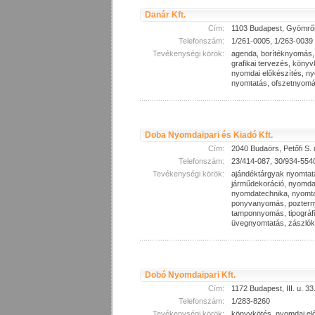
Danár Kft.
Cím:
1103 Budapest, Gyömrői 
Telefonszám:
1/261-0005, 1/263-0039
Tevékenységi körök:
agenda, borítéknyomás, 
grafikai tervezés, könyvk
nyomdai előkészítés, n
nyomtatás, ofszetnyomás
Doba Nyomdaipari és Kiadó Kft.
Cím:
2040 Budaörs, Petőfi S. 
Telefonszám:
23/414-087, 30/934-554
Tevékenységi körök:
ajándéktárgyak nyomtatás
járműdekoráció, nyomdai
nyomdatechnika, nyomta
ponyvanyomás, poztern
tamponnyomás, tipográf
üvegnyomtatás, zászlók
Dobó Nyomdaipari Kft.
Cím:
1172 Budapest, III. u. 33
Telefonszám:
1/283-8260
Tevékenységi körök:
könyvkötés, nyomdai el