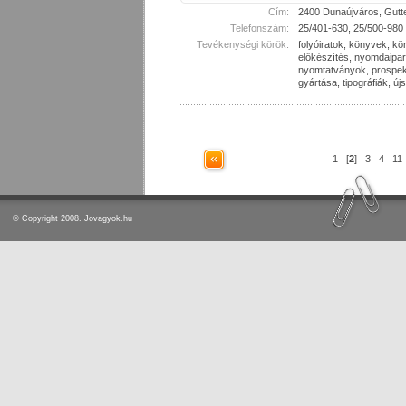
Cím:
2400 Dunaújváros, Gutt
Telefonszám:
25/401-630, 25/500-980
Tevékenységi körök:
folyóiratok, könyvek, k
előkészítés, nyomdaipa
nyomtatványok, prospe
gyártása, tipográfiák, új
1
[
2
]
3
4
11
© Copyright 2008. Jovagyok.hu