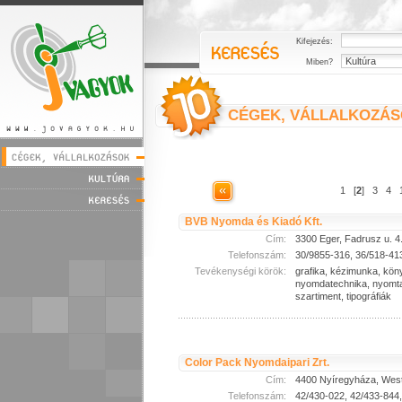
Kifejezés:
Miben?
CÉGEK, VÁLLALKOZÁ
1
[
2
]
3
4
BVB Nyomda és Kiadó Kft.
Cím:
3300 Eger, Fadrusz u. 4
Telefonszám:
30/9855-316, 36/518-41
Tevékenységi körök:
grafika, kézimunka, kön
nyomdatechnika, nyomta
szartiment, tipográfiák
Color Pack Nyomdaipari Zrt.
Cím:
4400 Nyíregyháza, Wests
Telefonszám:
42/430-022, 42/433-844