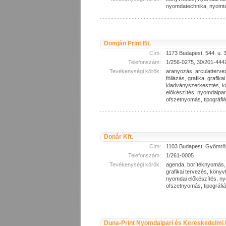
nyomdatechnika, nyomtat
Domján Print Bt.
Cím:
1173 Budapest, 544. u. 
Telefonszám:
1/256-0275, 30/201-444
Tevékenységi körök:
aranyozás, arculattervez
fóliázás, grafika, grafika
kiadványszerkesztés, k
előkészítés, nyomdaipa
ofszetnyomás, tipográfi
Donár Kft.
Cím:
1103 Budapest, Gyömrői 
Telefonszám:
1/261-0005
Tevékenységi körök:
agenda, borítéknyomás, 
grafikai tervezés, könyvk
nyomdai előkészítés, n
ofszetnyomás, tipográfi
Duna-Print Nyomdaipari és Kereskedelmi K