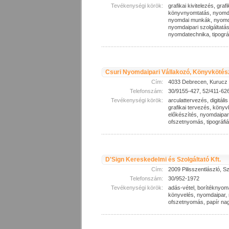
Tevékenységi körök:
grafikai kivitelezés, gra
könyvnyomtatás, nyomda
nyomdai munkák, nyomda
nyomdaipari szolgáltatá
nyomdatechnika, tipográ
Csuri Nyomdaipari Vállakozó, Könyvkötés
Cím:
4033 Debrecen, Kurucz 
Telefonszám:
30/9155-427, 52/411-62
Tevékenységi körök:
arculattervezés, digitális 
grafikai tervezés, könyv
előkészítés, nyomdaipa
ofszetnyomás, tipográfi
D'Sign Kereskedelmi és Szolgáltató Kft.
Cím:
2009 Pilisszentlászló, S
Telefonszám:
30/952-1972
Tevékenységi körök:
adás-vétel, borítéknyom
könyvelés, nyomdaipar,
ofszetnyomás, papír nag