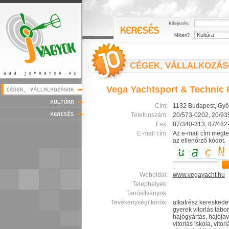
Kifejezés:
Miben?
CÉGEK, VÁLLALKOZÁ
Vega Yachtsport & Technic K
Cím:
1132 Budapest, Gyö
Telefonszám:
20/573-0202, 20/93
Fax:
87/340-313, 87/482
E-mail cím:
Az e-mail cím megte
az ellenőrző kódot.
Weboldal:
www.vegayacht.hu
Telephelyek:
Tanúsítványok:
Tevékenységi körök:
alkatrész kereskedel
gyerek vitorlás tábor
hajógyártás, hajója
vitorlás iskola, vitor