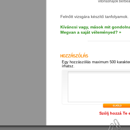
vitorláshajók bérbe
Felnőtt vizsgára készítő tanfolyamok.
Kíváncsi vagy, mások mit gondolna
Megvan a saját véleményed? »
Egy hozzászólás maximum 500 karakter
írhatsz.
Szólj hozzá Te 