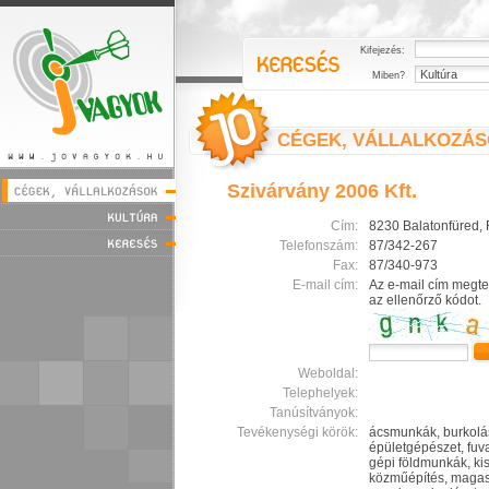
Kifejezés:
Miben?
CÉGEK, VÁLLALKOZÁ
Szivárvány 2006 Kft.
Cím:
8230 Balatonfüred, 
Telefonszám:
87/342-267
Fax:
87/340-973
E-mail cím:
Az e-mail cím megte
az ellenőrző kódot.
Weboldal:
Telephelyek:
Tanúsítványok:
Tevékenységi körök:
ácsmunkák, burkolás
épületgépészet, fuva
gépi földmunkák, kis
közműépítés, magasé