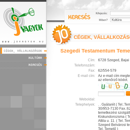
Kifejezés:
Miben?
CÉGEK, VÁLLALKOZÁ
Szegedi Testamentum Temet
Cím:
6728 Szeged, Bajai 
Telefonszám:
Fax:
62/554-579
E-mail cím:
Az e-mail cím megte
az ellenőrző kódot.
Weboldal:
Telephelyek:
. . Gyálarét ( Tel.:T
30/953-7130 Fax.:6
temetkezési szolgálta
Kiskundorozsma ( T
Attila u. 11. ( Tel.:
Szeged Belvárosi te
Tel.:Temető )