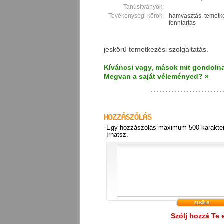
Tanúsítványok:
Tevékenységi körök:
hamvasztás, temetke
fenntartás
jeskörű temetkezési szolgáltatás.
Kíváncsi vagy, mások mit gondolna
Megvan a saját véleményed? »
Egy hozzászólás maximum 500 karakter
írhatsz.
Szólj hozzá Te 