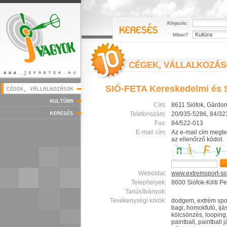
Kifejezés:
Miben?
CÉGEK, VÁLLALKOZÁ
SIÓ-FETA Kereskedelmi és S
Cím:
8611 Siófok, Gárdony
Telefonszám:
20/935-5286, 84/32
Fax:
84/522-013
E-mail cím:
Az e-mail cím megte
az ellenőrző kódot.
Weboldal:
www.extremsport-si
Telephelyek:
8600 Siófok-Kiliti Pe
Tanúsítványok:
Tevékenységi körök:
dodgem, extrém spor
bagi, homokfutó, íjás
kölcsönzés, looping,
paintball, paintball 