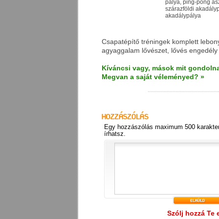
pálya, ping-pong asz
szárazföldi akadályp
akadálypálya
Csapatépítő tréningek komplett lebony
agyaggalam lővészet, lővés engedély 
Kíváncsi vagy, mások mit gondolna
Megvan a saját véleményed? »
Egy hozzászólás maximum 500 karakter
írhatsz.
Szólj hozzá Te 