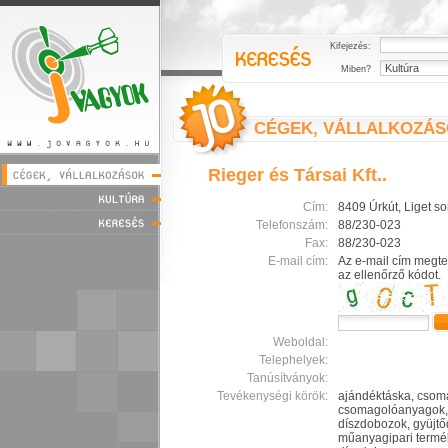
Kifejezés:
Miben?
CÉGEK, VÁLLALKOZÁ
Rieger és Társai Kft..
Cím:
8409 Úrkút, Liget so
Telefonszám:
88/230-023
Fax:
88/230-023
E-mail cím:
Az e-mail cím megte
az ellenőrző kódot.
Weboldal:
Telephelyek:
Tanúsítványok:
Tevékenységi körök:
ajándéktáska, csom
csomagolóanyagok,
díszdobozok, gyüjtőd
műanyagipari termé