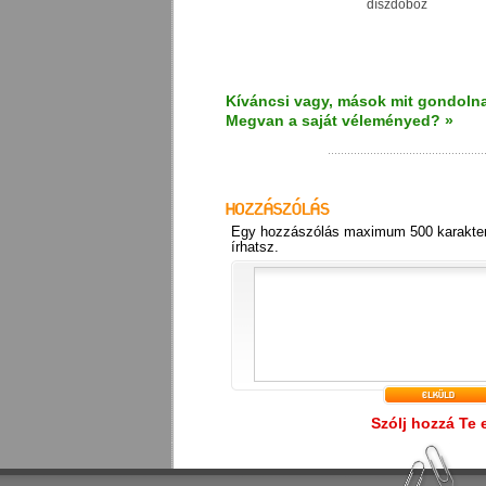
díszdoboz
Kíváncsi vagy, mások mit gondolna
Megvan a saját véleményed? »
Egy hozzászólás maximum 500 karakter
írhatsz.
Szólj hozzá Te 