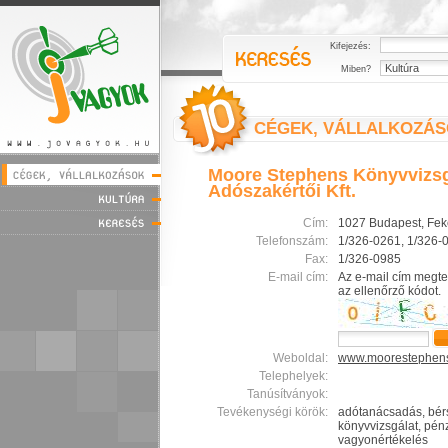
Kifejezés:
Miben?
CÉGEK, VÁLLALKOZÁ
Moore Stephens Könyvvizsg
Adószakértői Kft.
Cím:
1027 Budapest, Feke
Telefonszám:
1/326-0261, 1/326-
Fax:
1/326-0985
E-mail cím:
Az e-mail cím megte
az ellenőrző kódot.
Weboldal:
www.moorestephen
Telephelyek:
Tanúsítványok:
Tevékenységi körök:
adótanácsadás, bérs
könyvvizsgálat, pén
vagyonértékelés