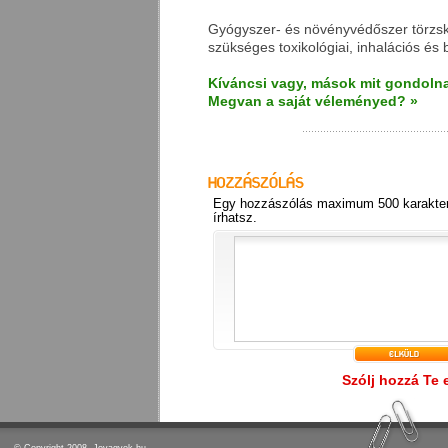
Gyógyszer- és növényvédőszer törz
szükséges toxikológiai, inhalációs és b
Kíváncsi vagy, mások mit gondolna
Megvan a saját véleményed? »
Egy hozzászólás maximum 500 karakter
írhatsz.
Szólj hozzá Te 