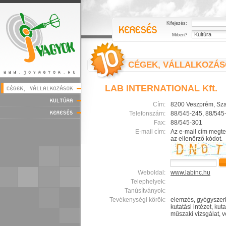
Kifejezés:
Miben?
CÉGEK, VÁLLALKOZÁ
LAB INTERNATIONAL Kft.
Cím:
8200 Veszprém, Sz
Telefonszám:
88/545-245, 88/545
Fax:
88/545-301
E-mail cím:
Az e-mail cím megte
az ellenőrző kódot.
Weboldal:
www.labinc.hu
Telephelyek:
Tanúsítványok:
Tevékenységi körök:
elemzés, gyógyszerku
kutatási intézet, kut
műszaki vizsgálat, 