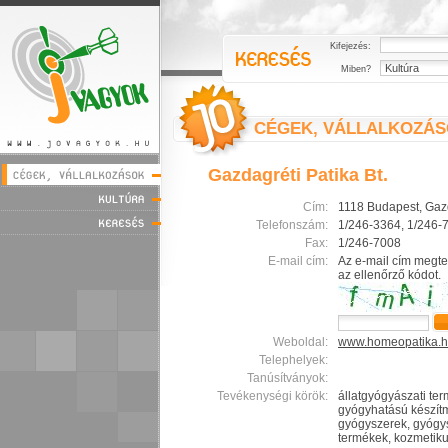
Kifejezés:
Miben?
CÉGEK, VÁLLALKOZÁ
Gazdagréti Patika Bt.
Cím:
1118 Budapest, Gazd
Telefonszám:
1/246-3364, 1/246-
Fax:
1/246-7008
E-mail cím:
Az e-mail cím megte
az ellenőrző kódot.
Weboldal:
www.homeopatika.
Telephelyek:
Tanúsítványok:
Tevékenységi körök:
állatgyógyászati te
gyógyhatású készít
gyógyszerek, gyógy
termékek, kozmetik