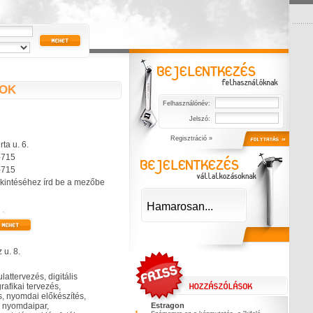
SOK
Felhasználónév:
Jelszó:
Regisztráció »
ta u. 6.
-715
-715
kintéséhez írd be a mezőbe
Hamarosan...
 u. 8.
lattervezés, digitális
rafikai tervezés,
, nyomdai előkészítés,
, nyomdaipar,
Estragon