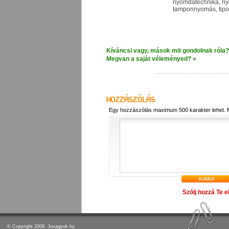
nyomdatechnika, nyo
tamponnyomás, tipo
Kíváncsi vagy, mások mit gondolnak róla?
Megvan a saját véleményed? »
Egy hozzászólás maximum 500 karakter lehet.
Szólj hozzá Te e
© Copyright 2008. Jovagyok.hu