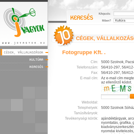
Kifejezés:
Miben?
CÉGEK, VÁLLALKOZÁ
Fotogruppe Kft. .
Cím:
5000 Szolnok, Pacsir
Telefonszám:
56/410-297, 56/412
Fax:
56/410-297, 56/412
E-mail cím:
Az e-mail cím megte
az ellenőrző kódot.
Weboldal:
Telephelyek:
5000 Szolnok Sóház
Tanúsítványok:
Tevékenységi körök:
ajándéktárgyak, arcu
nyomtatás, grafika, g
kiadványszerkesztés
nyomdai kivitelezés