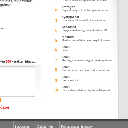
Számomra ez a képmutatás, a "kifelé ...
mtatás, reklámfotók,
gráfiák
Estragon
Nagy élmény volt, noha régen olvastam...
nyaryjozsef
Szia Papa! El tudnád küldeni a e-cím...
Szpacsek
 »
Hajagos Andrea úgy tetszik nekem !!! ...
mesters
Mivel az e-mailekre nem reagáltok,innen...
lleellii
haha...
lleellii
Már nagyon várom hogy a breaking dawn-...
 Még
500
karaktert írhatsz.
lleellii
Nem olvastam és nem is áll szándékom...
lleellii
Fasza volt xP...
lleellii
Ha mindenki írhatna Stephenie Meyernek ...
lőször!
Kapcsolat
Oldaltérkép
Felhasználási feltételek