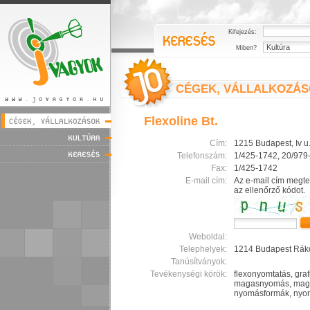
Kifejezés:
Miben?
CÉGEK, VÁLLALKOZÁ
Flexoline Bt.
Cím:
1215 Budapest, Iv u.
Telefonszám:
1/425-1742, 20/979
Fax:
1/425-1742
E-mail cím:
Az e-mail cím megte
az ellenőrző kódot.
Weboldal:
Telephelyek:
1214 Budapest Rákó
Tanúsítványok:
Tevékenységi körök:
flexonyomtatás, grafi
magasnyomás, mag
nyomásformák, nyo