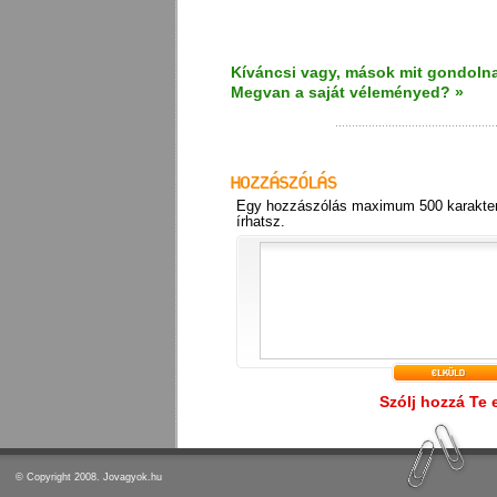
Kíváncsi vagy, mások mit gondolna
Megvan a saját véleményed? »
Egy hozzászólás maximum 500 karakter
írhatsz.
Szólj hozzá Te 
© Copyright 2008. Jovagyok.hu