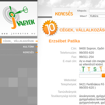
Kifejezés:
Miben?
CÉGEK, VÁLLALKOZÁ
Erzsébet Patika
Cím:
9400 Sopron, Győri 
Telefonszám:
99/355-620
Fax:
99/311-254
E-mail cím:
Az e-mail cím megte
az ellenőrző kódot.
Weboldal:
Telephelyek:
9421 Fertőrákos Fő u
99/355-620 )
Tanúsítványok:
Tevékenységi körök:
ásványvizek, gyógy
gyógyhatású termék
gyógynövények, gyó