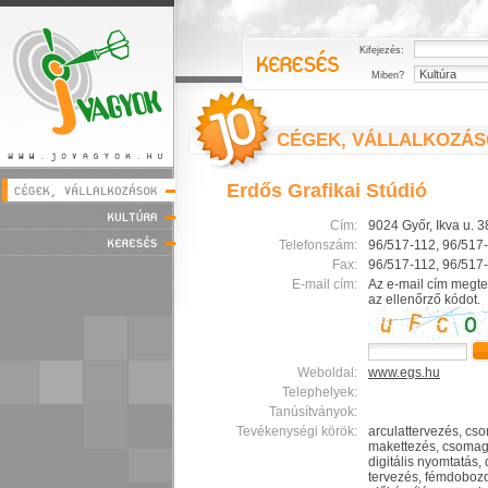
Kifejezés:
Miben?
CÉGEK, VÁLLALKOZÁ
Erdős Grafikai Stúdió
Cím:
9024 Győr, Ikva u. 3
Telefonszám:
96/517-112, 96/517
Fax:
96/517-112, 96/517
E-mail cím:
Az e-mail cím megte
az ellenőrző kódot.
Weboldal:
www.egs.hu
Telephelyek:
Tanúsítványok:
Tevékenységi körök:
arculattervezés, cs
makettezés, csomago
digitális nyomtatás,
tervezés, fémdobozo