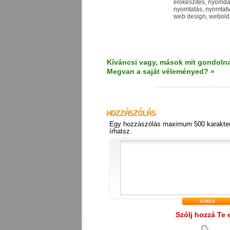
előkészítés, nyomda
nyomtatás, nyomtatvá
web design, webolda
Kíváncsi vagy, mások mit gondolna
Megvan a saját véleményed? »
Egy hozzászólás maximum 500 karakter
írhatsz.
Szólj hozzá Te 