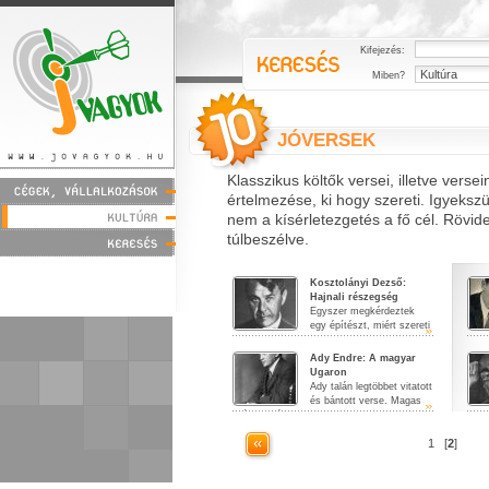
Kifejezés:
Miben?
JÓVERSEK
Klasszikus költők versei, illetve vers
értelmezése, ki hogy szereti. Igyeksz
nem a kísérletezgetés a fő cél. Rövi
túlbeszélve.
Kosztolányi Dezső:
Hajnali részegség
Egyszer megkérdeztek
egy építészt, miért szereti
ezt a verset. Azt...
embe
Ady Endre: A magyar
Ugaron
Ady talán legtöbbet vitatott
és bántott verse. Magas
színvonalát se...
1
[
2
]