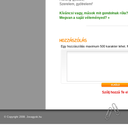
Szerelem, gyötrelem!'
Kíváncsi vagy, mások mit gondolnak róla?
Megvan a saját véleményed? »
Egy hozzászólás maximum 500 karakter lehet.
Szólj hozzá Te e
© Copyright 2008. Jovagyok.hu