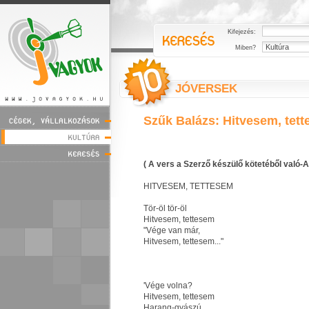
Kifejezés:
Miben?
JÓVERSEK
Szűk Balázs: Hitvesem, tet
( A vers a Szerző készülő kötetéből való-A
HITVESEM, TETTESEM
Tör-öl tör-öl
Hitvesem, tettesem
"Vége van már,
Hitvesem, tettesem..."
'Vége volna?
Hitvesem, tettesem
Harang-gyászú,