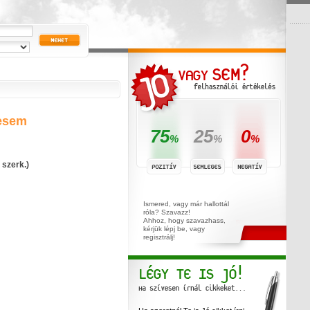
tesem
75
25
0
%
%
%
 szerk.)
Ismered, vagy már hallottál
róla? Szavazz!
Ahhoz, hogy szavazhass,
kérjük lépj be, vagy
regisztrálj!