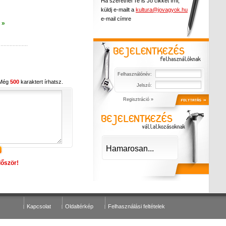
Ha szeretnél Te is Jó cikket írni,
küldj e-mailt a
kultura@jovagyok.hu
e-mail címre
 »
Felhasználónév:
 Még
500
karaktert írhatsz.
Jelszó:
Regisztráció »
Hamarosan...
lőször!
Kapcsolat
Oldaltérkép
Felhasználási feltételek