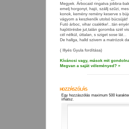
Megyek. Árbocaid ringatva jobbra-bal
emelj horgonyt, hajó, szállj szűzi, mes
konok, kemény remény keserve s búja
vágyom a keszkenők utolsó búcsúját!
Futó árboc, vihar csalétke!...tán enyé
hajótörésbe jut,talán goromba szél vi
cél nélkül, úttalan, s sziget sose lát...
De hallga, halld szivem a matrózok da
( Illyés Gyula fordítása)
Kíváncsi vagy, mások mit gondolna
Megvan a saját véleményed? »
Egy hozzászólás maximum 500 karakter
írhatsz.