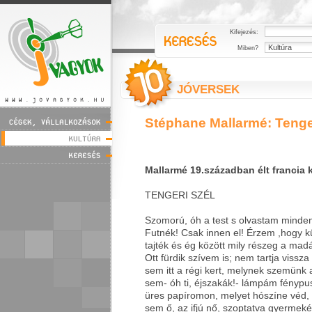
Kifejezés:
Miben?
JÓVERSEK
Stéphane Mallarmé: Tenge
Mallarmé 19.században élt francia k
TENGERI SZÉL
Szomorú, óh a test s olvastam minden
Futnék! Csak innen el! Érzem ,hogy 
tajték és ég között mily részeg a madá
Ott fürdik szívem is; nem tartja vissz
sem itt a régi kert, melynek szemünk 
sem- óh ti, éjszakák!- lámpám fényp
üres papíromon, melyet hószíne véd,
sem ő, az ifjú nő, szoptatva gyermeké