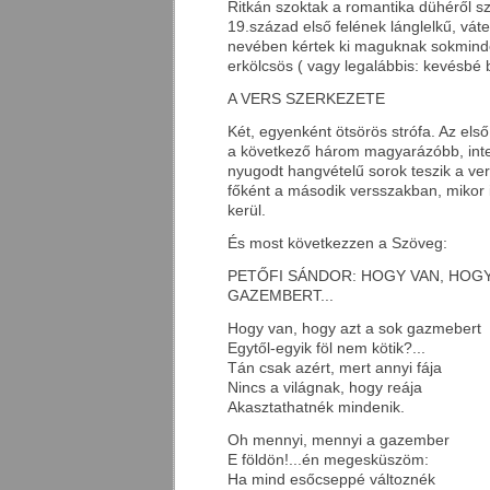
Ritkán szoktak a romantika dühéről szó
19.század első felének lánglelkű, váte
nevében kértek ki maguknak sokminde
erkölcsös ( vagy legalábbis: kevésbé
A VERS SZERKEZETE
Két, egyenként ötsörös strófa. Az első
a következő három magyarázóbb, inte
nyugodt hangvételű sorok teszik a ver
főként a második versszakban, mikor 
kerül.
És most következzen a Szöveg:
PETŐFI SÁNDOR: HOGY VAN, HOGY
GAZEMBERT...
Hogy van, hogy azt a sok gazmebert
Egytől-egyik föl nem kötik?...
Tán csak azért, mert annyi fája
Nincs a világnak, hogy reája
Akasztathatnék mindenik.
Oh mennyi, mennyi a gazember
E földön!...én megesküszöm:
Ha mind esőcseppé változnék