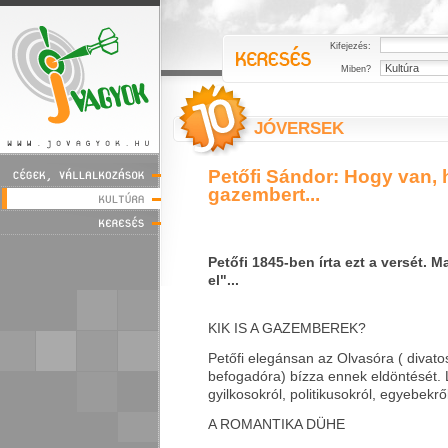
Kifejezés:
Miben?
JÓVERSEK
Petőfi Sándor: Hogy van, 
gazembert...
Petőfi 1845-ben írta ezt a versét. 
el"...
KIK IS A GAZEMBEREK?
Petőfi elegánsan az Olvasóra ( divato
befogadóra) bízza ennek eldöntését. L
gyilkosokról, politikusokról, egyebekről
A ROMANTIKA DÜHE