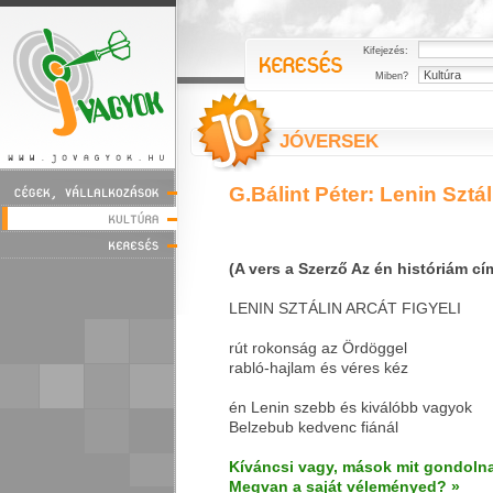
Kifejezés:
Miben?
JÓVERSEK
G.Bálint Péter: Lenin Sztáli
(A vers a Szerző Az én históriám cí
LENIN SZTÁLIN ARCÁT FIGYELI
rút rokonság az Ördöggel
rabló-hajlam és véres kéz
én Lenin szebb és kiválóbb vagyok
Belzebub kedvenc fiánál
Kíváncsi vagy, mások mit gondolna
Megvan a saját véleményed? »