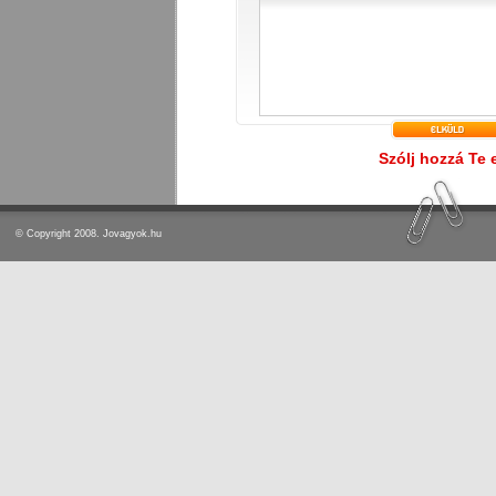
Szólj hozzá Te 
© Copyright 2008. Jovagyok.hu