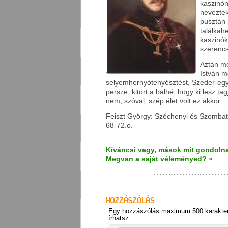
kaszinón
nevezte
pusztán
találkah
kaszinók
szerencs
Aztán m
István m
selyemhernyótenyésztést, Szeder-egyl
persze, kitört a balhé, hogy ki lesz ta
nem, szóval, szép élet volt ez akkor.
Feiszt György: Széchenyi és Szombath
68-72.o.
Kíváncsi vagy, mások mit gondolna
Megvan a saját véleményed? »
Egy hozzászólás maximum 500 karakter
írhatsz.