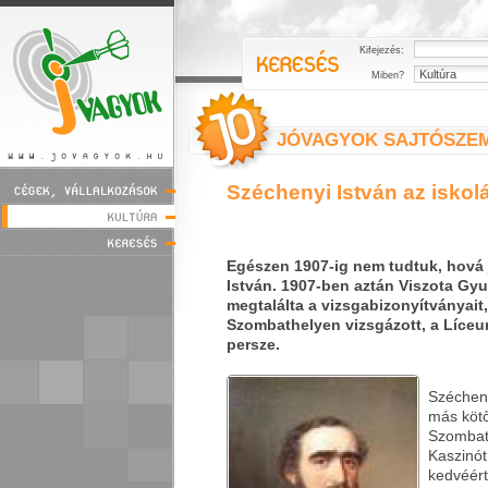
Kifejezés:
Miben?
JÓVAGYOK SAJTÓSZE
Széchenyi István az iskol
Egészen 1907-ig nem tudtuk, hová 
István. 1907-ben aztán Viszota Gyu
megtalálta a vizsgabizonyítványait,
Szombathelyen vizsgázott, a Líce
persze.
Széchen
más kötő
Szombat
Kaszinót
kedvéért