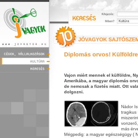
Kifejezés:
Miben?
JÓVAGYOK SAJTÓSZE
Diplomás orvos! Külföldre 
Vajon miért mennek el külföldre, 
Amerikába, a magyar diplomás orv
de nemcsak a fizetés miatt. Ott val
dolgozni.
Nádor Is
tragikus 
miszerin
vonzerő,
más érve
Mégpedig: a magyar egészségügy ( Ná