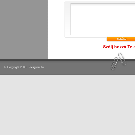
Szólj hozzá Te 
© Copyright 2008. Jovagyok.hu