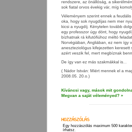
rendszere, az önállóság, a sikerélmén
sok fiatal orvos évekig vár, míg komol
Véleményem szerint ennek a feudáli
oka, hogy sok nyugdíjas nem mer ny
kicsi a nyugdíj. Kénytelen tovább dolg
egy professzor úgy dönt, hogy nyugd
bízhatnak rá kifutófiúhoz méltó felad
Norvégiában, Angliában, ez nem így 
aneszteziológus kifejezetten keresett 
azért veszik fel, mert megbíznak ben
De így van ez más szakmákkal is...
( Nádor István: Miért mennek el a m
2008.05. 20.o.)
Kíváncsi vagy, mások mit gondolna
Megvan a saját véleményed? »
Egy hozzászólás maximum 500 karakter
írhatsz.