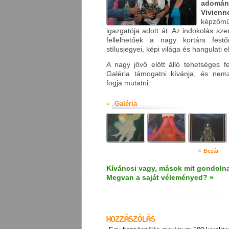
adom
Vivienn
képzőmű
igazgatója adott át. Az indokolás sz
fellelhetőek a nagy kortárs fes
stílusjegyei, képi világa és hangulati e
A nagy jövő előtt álló tehetséges 
Galéria támogatni kívánja, és nem
fogja mutatni.
Galéria
Bezár
Kíváncsi vagy, mások mit gondolna
Megvan a saját véleményed? »