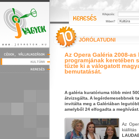
Kifejezés:
Miben?
JÓRÓLATUDNI
Az Opera Galéria 2008-as k
programjának keretében 
tűzte ki a válogatott magy
bemutatását.
A galéria kuratóriuma több mint 50
átvizsgálta. A legérdemesebbnek ta
invitálta meg a Galériában legutóbb 
amelyből 24 elfogadta a meghívást
Az Oper
kiállítá
LAUD