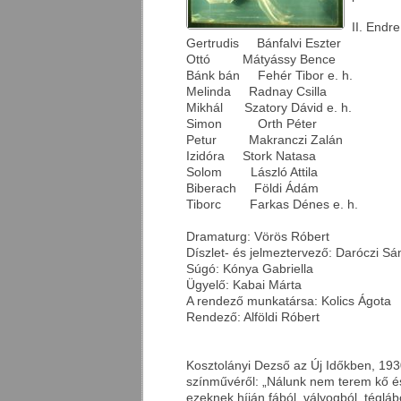
II. End
Gertrudis Bánfalvi Eszter
Ottó Mátyássy Bence
Bánk bán Fehér Tibor e. h.
Melinda Radnay Csilla
Mikhál Szatory Dávid e. h.
Simon Orth Péter
Petur Makranczi Zalán
Izidóra Stork Natasa
Solom László Attila
Biberach Földi Ádám
Tiborc Farkas Dénes e. h.
Dramaturg: Vörös Róbert
Díszlet- és jelmeztervező: Daróczi Sá
Súgó: Kónya Gabriella
Ügyelő: Kabai Márta
A rendező munkatársa: Kolics Ágota
Rendező: Alföldi Róbert
Kosztolányi Dezső az Új Időkben, 193
színművéről: „Nálunk nem terem kő é
ezeknek híján fából, vályogból, tégláb