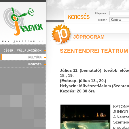
Kifejezés:
Miben?
JÓPROGRAM
SZENTENDREI TEÁTRUM 
Július 11. (bemutató), további előad
18., 19.
(Esőnap: július 13., 20.)
Helyszín: MűvészetMalom (Szenten
Kezdés: 20.30 óra
KATONA
JUN
A Nemzet
Szenten
produkci