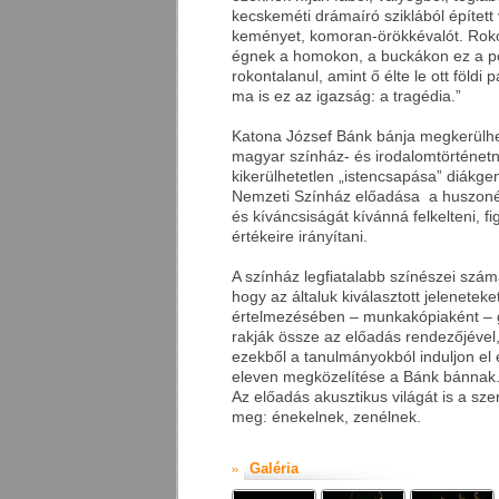
kecskeméti drámaíró sziklából épített 
keményet, komoran-örökkévalót. Roko
égnek a homokon, a buckákon ez a p
rokontalanul, amint ő élte le ott földi 
ma is ez az igazság: a tragédia.”
Katona József Bánk bánja megkerülh
magyar színház- és irodalomtörténet
kikerülhetetlen „istencsapása” diákg
Nemzeti Színház előadása a huszonév
és kíváncsiságát kívánná felkelteni, f
értékeire irányítani.
A színház legfiatalabb színészei számá
hogy az általuk kiválasztott jelenetek
értelmezésében – munkakópiaként – g
rakják össze az előadás rendezőjével,
ezekből a tanulmányokból induljon el eg
eleven megközelítése a Bánk bánnak
Az előadás akusztikus világát is a sz
meg: énekelnek, zenélnek.
Galéria