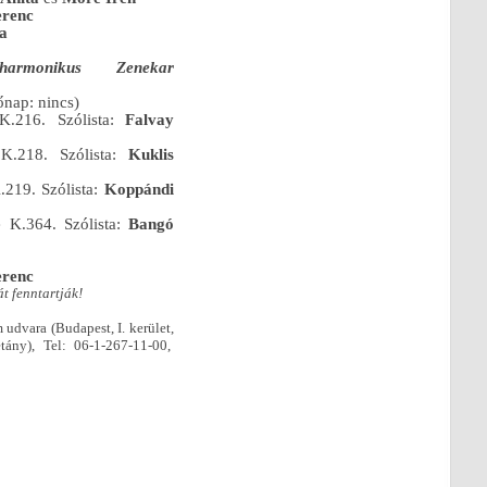
erenc
a
armonikus Zenekar
őnap: nincs)
K.216. Szólista:
Falvay
K.218. Szólista:
Kuklis
219. Szólista:
Koppándi
e K.364. Szólista:
Bangó
erenc
t fenntartják!
udvara (Budapest, I. kerület,
étány),
Tel: 06-1-267-11-00,