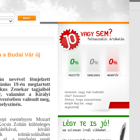
 a Budai Vár új
0
0
0
%
%
%
n nevével fémjelzett
únius 19-én megtartott
kus Zenekar tagjaiból
Ismered, vagy már hallottál
, valamint a Királyi
róla? Szavazz!
vezésében
valósult meg,
Ahhoz, hogy szavazhass,
helyszínén.
kérjük lépj be, vagy
regisztrálj!
epi eseményen Mozart
Kocsis Zoltán különleges
ajátékával, kiváló
ek tolmácsolásában
t el, a minőségi zenét