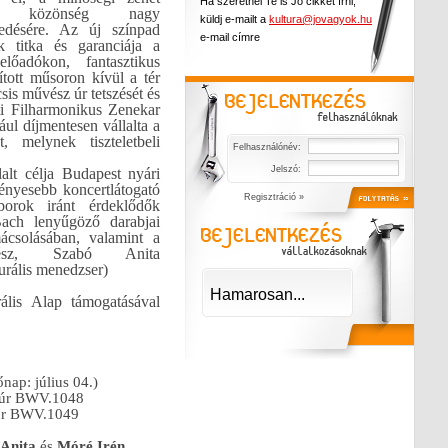
Ha szeretnél Te is Jó cikket írni,
tő közönség nagy
küldj e-mailt a
kultura@jovagyok.hu
edésére. Az új színpad
e-mail címre
ek titka és garanciája a
lőadókon, fantasztikus
ított műsoron kívül a tér
sis művész úr tetszését és
ti Filharmonikus Zenekar
ul díjmentesen vállalta a
, melynek tiszteletbeli
Felhasználónév:
Jelszó:
lalt célja
Budapest nyári
ényesebb koncertlátogató
Regisztráció »
orok iránt érdeklődők
ach lenyűgöző darabjai
ácsolásában, valamint a
vész, Szabó Anita
urális menedzser)
Hamarosan...
ális Alap támogatásával
őnap: július 04.)
-dúr BWV.1048
dúr BWV.1049
 Anita
és
Móré Irén