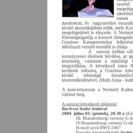
szere
megelég
sikerén
remek e
darabokon, és
nagyszerűen összeáll
kiváló akusztikájában rejlik, mely Koc
megelégedését is elnyerte. A Nemze
főzeneigazgatója a koncert támogatásá
Grazioso Kamarezenekar felkérését
művészeti vezetői teendőit is ellátja.
A
sorozat nyíltan vál
komolyzenei életének bővítése, az ig
közönség, valamint a minőségi b
megszólítása. A következő esten B
kerülnek műsorra, a Grazioso tolm
kiváló tehetségű fuvalamű
közreműködésével. (Huth Anna - kult
A koncertsorozat a Nemzeti Kultur
valósul meg.
A sorozat következő műsorai:
Bach-est Szabó Anitával
2009. július 03. (péntek), 20.30 ó
(Es
III. Brandenburgi verseny G
IV.Brandenburgi verseny G-
H-moll szvit BWV.1067
Fuvolán közreműködik
Szabó