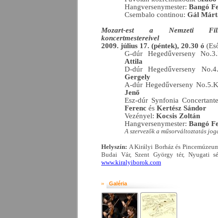
Hangversenymester:
Bangó F
Csembalo continou:
Gál Márt
Mozart-est a Nemzeti Filh
koncertmestereivel
2009. július 17. (péntek), 20.30 ó
(Es
G-dúr Hegedűverseny No.3.
Attila
D-dúr Hegedűverseny No.4.
Gergely
A-dúr Hegedűverseny No.5.K.
Jenő
Esz-dúr Synfonia Concertant
Ferenc
és
Kertész Sándor
Vezényel:
Kocsis Zoltán
Hangversenymester:
Bangó F
A szervezők a műsorváltoztatás jogá
Helyszín:
A Királyi Borház és Pincemúzeum 
Budai Vár, Szent György tér, Nyugati s
www.kiralyiborok.com
Galéria