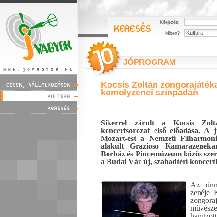
Kifejezés:
Miben?
JÓPROGRAM
Kocsis Zoltán zongorajátéka
komolyzenei színpadán
Sikerrel zárult a Kocsis Zoltá
koncertsorozat első előadása. A j
Mozart-est a
Nemzeti Filharmoni
alakult Grazioso Kamarazenekar
Borház és Pincemúzeum közös szer
a Budai Vár új, szabadtéri koncert
Az ünn
zenéje 
zongor
művész
hangzot