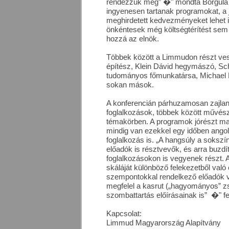
rendezzük meg” �" mondta Borgula 
ingyenesen tartanak programokat, a 
meghirdetett kedvezményeket lehet 
önkéntesek még költségtérítést sem 
hozzá az elnök.
Többek között a Limmudon
részt ve
építész
, Klein
Dávid hegymászó
, Sc
tudományos főmunkatársa, Michael M
sokan mások.
A konferencián párhuzamosan zajla
foglalkozások, többek között művész
témakörben. A programok jórészt ma
mindig van ezekkel egy időben angol
foglalkozás is. „A hangsúly a soks
előadók is résztvevők, és arra buzdí
foglalkozásokon is vegyenek részt.
skáláját különböző felekezetből való 
szempontokkal rendelkező előadók v
megfelel a kasrut („hagyományos” zs
szombattartás előírásainak is”
�" fe
Kapcsolat:
Limmud Magyarország Alapítvány