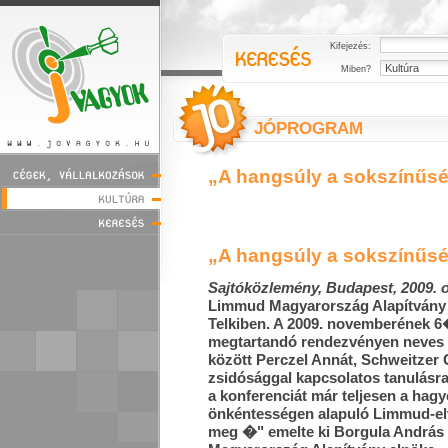
Kifejezés:
Miben?
JÓPROGRAM
„A hangsúly a sokszínűs
„A hangsúly a sokszínűs
Sajtóközlemény, Budapest, 2009. o
Limmud Magyarország Alapítvány 
Telkiben. A 2009. novemberének 6
megtartandó rendezvényen neves 
között Perczel Ann
át
, Schweitzer 
zsidósággal kapcsolatos tanulásr
a konferenciát már teljesen a ha
önkéntességen alapuló Limmud-el
meg �" emelte ki Borgula András