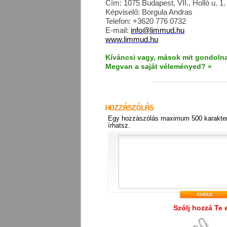
Cím: 1075 Budapest, VII., Holló u. 1.
Képviselő: Borgula Andras
Telefon: +3620 776 0732
E-mail:
info@limmud.hu
www.limmud.hu
Kíváncsi vagy, mások mit gondolna
Megvan a saját véleményed? »
Egy hozzászólás maximum 500 karakter
írhatsz.
Szólj hozzá Te 