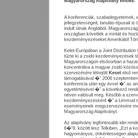
Magyarország Alapítvány elnöke.
A konferenciák, szabadegyetemek, 
jellegzetességeit, tanulás-típusait 
indult útnak Angliából. Magyarorszá
országban követték a mintát és hozt
kezdeményezéseket Amerikától Törö
Kelet-Európában a
Joint Distributi
tűzte ki a zsidó kezdeményezések t
Magyarországon elsősorban a hazai
koncentrálva a magyar zsidó közös
szervezésére létrejött
Keset
első re
támogatásával �" 2006 szeptemberé
konferencia után egy évvel �" az a
egyetértésével �" a következő ren
néven valósult meg. Később a szerv
kezdeményezésként �" a Limmud m
eseményeinek megszervezésére meg
Magyarország Alapítványt.
Az alapítvány legfontosabb idei re
6�"8. között lesz Telkiben. „Ezt a ko
hagyományos, önkéntességen alapul