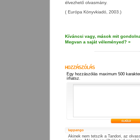
élvezhető olvasmány.
( Európa Könyvkiadó, 2003.)
Kíváncsi vagy, mások mit gondolna
Megvan a saját véleményed? »
Egy hozzászólás maximum 500 karakter
írhatsz.
lappango
Akinek nem tetszik a Tandori, az olvass