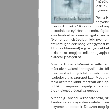
( nézők,
leszünk)
nyomorul
Pointz H
hegyekke
falusi idill, mint a 19.századi angol 
a csodálatos nyárban az emésztőgödör
színdarab előadására szolgáló csűr t
Nyomor van, elsősorban lelki nyomor.
szellemi igénytelenség. Az egymást k
Thomas Mann-nál) egyre gyengébbek
a kisunoka, megijed, mikor nagyapja
álarccal ijesztgeti őt.
Miss La Trobe, a környék egyetlen eg
mást akar, valami önmegvalósítás- fé
színészeit a környék falusi emberei kö
falubolondja is szerepet kap. Maga a 
tabló szeretne lenni, morzsák-életképe
publikum vegyesen fogadja a darabot,
érdektelenség övezi az egészet.
A regényt Tandori Dezső fordította, s
Tandori sajátos nyelvhasználata túlsá
elnyomta az eredetit. De azért még íg