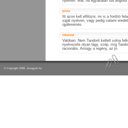
nyelven. Már, ha egyáltalán tud angolul.
proix
Itt azon kell elfilózni, mi is a fordító f
saját nyelven, vagy pedig valami eredet
újjáteremés.
rekareat
Valóban: Nem Tandorit kellett volna felk
nyelvezete olyan lágy, szép, míg Tando
racionális. Amúgy a regény, az jó.
© Copyright 2008. Jovagyok.hu