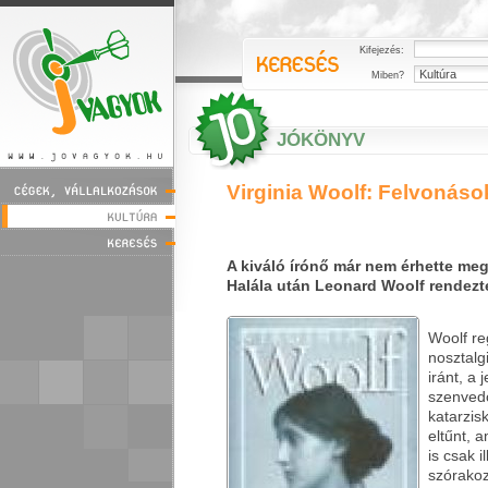
Kifejezés:
Miben?
JÓKÖNYV
Virginia Woolf: Felvonáso
A kiváló írónő már nem érhette me
Halála után Leonard Woolf rendezte 
Woolf r
nosztalg
iránt, a 
szenvedő
katarzis
eltűnt, a
is csak i
szórakoz