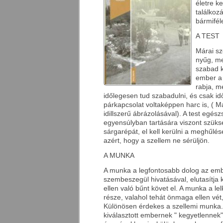
életre ke
találkoz
bármiféle
A TEST
Márai sz
nyűg, me
szabad 
ember a 
rabja, m
időlegesen tud szabadulni, és csak id
párkapcsolat voltaképpen harc is, ( M
idillszerű ábrázolásával). A test egés
egyensúlyban tartására viszont szüksé
sárgarépát, el kell kerülni a meghűlé
azért, hogy a szellem ne sérüljön.
A MUNKA
A munka a legfontosabb dolog az emb
szembeszegül hivatásával, elutasítja k
ellen való bűnt követ el. A munka a le
része, valahol tehát önmaga ellen vét,
Különösen érdekes a szellemi munka.
kiválasztott embernek " kegyetlennek