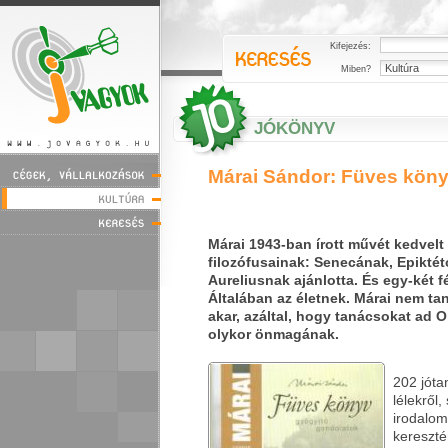
Kifejezés:
Miben?
JÓKÖNYV
Márai Sándor: Füves kön
Márai 1943-ban írott művét kedvelt
filozófusainak: Senecának, Epikté
Aureliusnak ajánlotta. És egy-két f
Általában az életnek. Márai nem ta
akar, azáltal, hogy tanácsokat ad O
olykor önmagának.
202 jótan
lélekről,
irodalom
kereszté