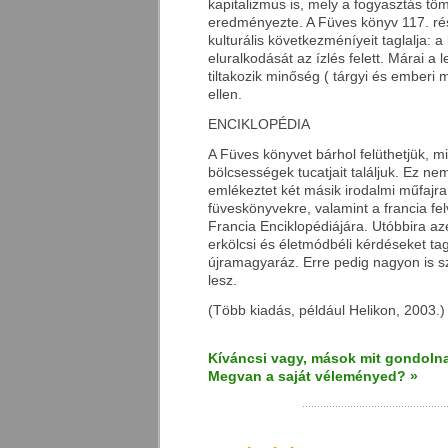
kapitalizmus is, mely a fogyasztás t
eredményezte. A Füves könyv 117. r
kulturális következméníyeit taglalja:
eluralkodását az ízlés felett. Márai a
tiltakozik minőség ( tárgyi és emberi 
ellen.
ENCIKLOPÉDIA
A Füves könyvet bárhol felüthetjük, m
bölcsességek tucatjait találjuk. Ez ne
emlékeztet két másik irodalmi műfajra
füveskönyvekre, valamint a francia fe
Francia Enciklopédiájára. Utóbbira a
erkölcsi és életmódbéli kérdéseket ta
újramagyaráz. Erre pedig nagyon is s
lesz.
(Több kiadás, például Helikon, 2003.)
Kíváncsi vagy, mások mit gondolna
Megvan a saját véleményed? »