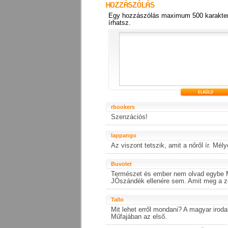
Egy hozzászólás maximum 500 karakter
írhatsz.
rbookers
Szenzációs!
lappango
Az viszont tetszik, amit a nőről ír. Mély
Buvolet
Természet és ember nem olvad egybe M
JÓszándék ellenére sem. Amit meg a zen
Tallo
Mit lehet erről mondani? A magyar irod
Műfajában az első.