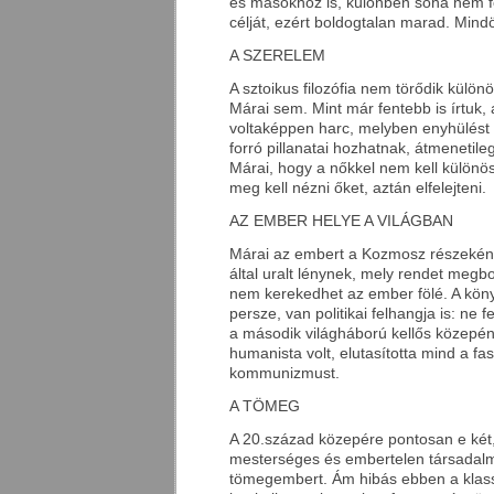
és másokhoz is, különben soha nem fo
célját, ezért boldogtalan marad. Mind
A SZERELEM
A sztoikus filozófia nem törődik külö
Márai sem. Mint már fentebb is írtuk,
voltaképpen harc, melyben enyhülést c
forró pillanatai hozhatnak, átmenetileg
Márai, hogy a nőkkel nem kell különös
meg kell nézni őket, aztán elfelejteni.
AZ EMBER HELYE A VILÁGBAN
Márai az embert a Kozmosz részeként
által uralt lénynek, mely rendet megb
nem kerekedhet az ember fölé. A kön
persze, van politikai felhangja is: ne 
a második világháború kellős közepén
humanista volt, elutasította mind a fa
kommunizmust.
A TÖMEG
A 20.század közepére pontosan e két, 
mesterséges és embertelen társadalmi
tömegembert. Ám hibás ebben a klassz