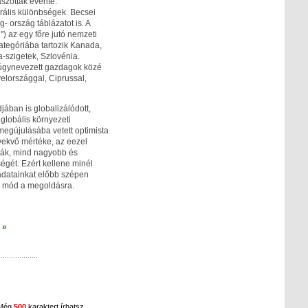
szottak évente.
rális különbségek. Becsei
- ország táblázatot is. A
 az egy főre jutó nemzeti
kategóriába tartozik Kanada,
szigetek, Szlovénia.
 úgynevezett gazdagok közé
yelországgal, Ciprussal,
jában is globalizálódott,
globális környezeti
megújulásába vetett optimista
övekvő mértéke, az eezel
mák, mind nagyobb és
ségét. Ezért kellene minél
adatainkat előbb szépen
n mód a megoldásra.
 »
 Még
500
karaktert írhatsz.