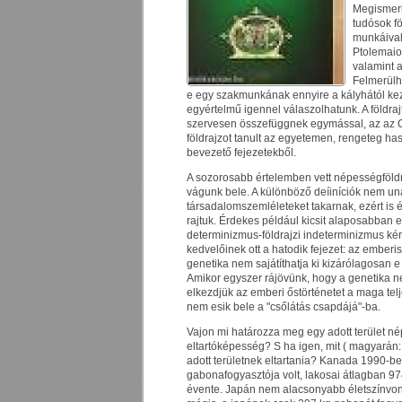
Megismer
tudósok fö
munkáival
Ptolemaios
valamint a
Felmerülh
e egy szakmunkának ennyire a kályhától kez
egyértelmű igennel válaszolhatunk. A földra
szervesen összefüggnek egymással, az az O
földrajzot tanult az egyetemen, rengeteg ha
bevezető fejezetekből.
A sozorosabb értelemben vett népességföld
vágunk bele. A különböző deíiníciók nem un
társadalomszemléleteket takarnak, ezért is
rajtuk. Érdekes például kicsit alaposabban el
determinizmus-földrajzi indeterminizmus ké
kedvelőinek ott a hatodik fejezet: az emberis
genetika nem sajátíthatja ki kizárólagosan 
Amikor egyszer rájövünk, hogy a genetika 
elkezdjük az emberi őstörténetet a maga te
nem esik bele a "csőlátás csapdájá"-ba.
Vajon mi határozza meg egy adott terület n
eltartóképesség? S ha igen, mit ( magyarán: m
adott területnek eltartania? Kanada 1990-b
gabonafogyasztója volt, lakosai átlagban 97
évente. Japán nem alacsonyabb életszínvo