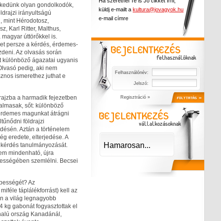
Ha szeretnél Te is Jó cikket írni,
kedünk olyan gondolkodók,
küldj e-mailt a
kultura@jovagyok.hu
ldrajzi irányultságú
e-mail címre
, mint Hérodotosz,
z, Karl Ritter, Malthus,
 magyar úttörőkkel is.
et persze a kérdés, érdemes-
deni. Az olvasás során
jt különböző ágazatai ugyanis
lvasó pedig, aki nem
Felhasználónév:
sznos ismerethez juthat e
Jelszó:
rajzba a harmadik fejezetben
Regisztráció »
almasak, sőt: különböző
 érdemes magunkat átrágni
tűnődni földrajzi
rdésén. Aztán a történelem
ég eredete, elterjedése. A
Hamarosan...
e kérdés tanulmányozását.
nem mindenható, újra
ljességében szemlélni. Becsei
épességét? Az
iféle táplálékforrást) kell az
en a világ legnagyobb
4 kg gabonát fogyasztottak el
nalú ország Kanadánál,