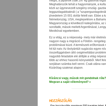
mégis, a japánok csak 297 kg gabonát fogya
Meghatározók tehát a hagyományok, a kultu
közli az úgynevezett szegény ország- gazdag
leggazdagabbaknál ( a "szupergazdagoknál")
jövedelem 15 001 dollár felett van. Ebbe a 
Németország, USA, meglepetésre a Bahama-
Magyarország a következő kategóriába, az
soroltatik, mások mellett Argentínával, Leng
Mexikóval egyetemben.
Ez a világ, ez a népesség- mely már életmód
nagyon nagy a migráció a Földön- rengeteg 
problémával küzd. A természeti erőforrások 
hit túl naiv. Az ibolyántúli sugárzás egyre n
összefüggésben álló oxigénellátási problé
nagyobb feladatok elé állítják a világ népes
több az ehhez hasonló könyvekből. Mert fel
sorjában számba kell venni. Csak utána va
Kizárólag szakmai alapon.
Kíváncsi vagy, mások mit gondolnak róla?
Megvan a saját véleményed? »
Egy hozzászólás maximum 500 karakter lehet.