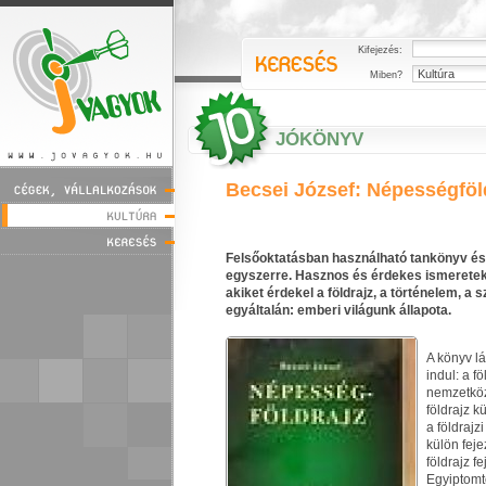
Kifejezés:
Miben?
JÓKÖNYV
Becsei József: Népességföl
Felsőoktatásban használható tankönyv 
egyszerre. Hasznos és érdekes ismeretek
akiket érdekel a földrajz, a történelem, a s
egyáltalán: emberi világunk állapota.
A könyv l
indul: a f
nemzetköz
földrajz k
a földrajz
külön feje
földrajz f
Egyiptomt