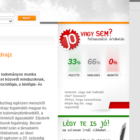
drajz
33
66
0
%
%
%
és tudományos munka
et közvetít mindazoknak,
zociológia, a biológia- és
Ismered, vagy már hallottál
róla? Szavazz!
Ahhoz, hogy szavazhass,
átszólag egészen messziről
kérjük lépj be, vagy
regisztrálj!
öldrajz fogalmától magyar és
i tudománytörténetétől, a
ülönböző ágazataitól. Eljutunk
i burok fogalmáig. Becsei
zetet szán a társadalmi
ejlődésének, az ókori
ól egészen a 20. századig.