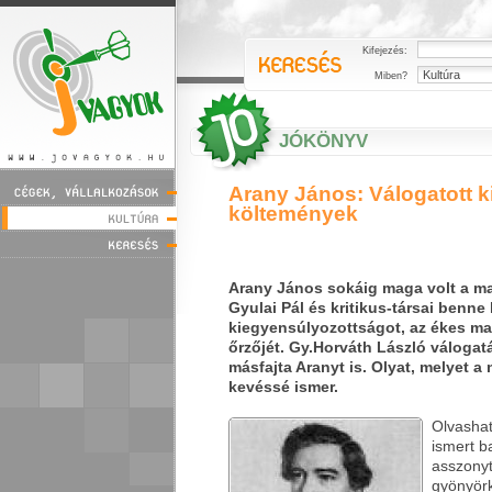
Kifejezés:
Miben?
JÓKÖNYV
Arany János: Válogatott 
költemények
Arany János sokáig maga volt a m
Gyulai Pál és kritikus-társai benne 
kiegyensúlyozottságot, az ékes m
őrzőjét. Gy.Horváth László váloga
másfajta Aranyt is. Olyat, melyet 
kevéssé ismer.
Olvasha
ismert b
asszonyt
gyönyör