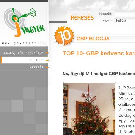
Kifejezés:
Miben?
GBP BLOGJA
TOP 10- GBP kedvenc kará
Na, figyelj! Mit hallgat GBP karác
1. P.Box
Mint kar
25-re, a
elpilledé
2. Ismer
Boldog k
Egy Tv-
agyam s
3. Neoto