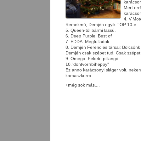
karácson
Mert errő
karácson
4. V'Mot
Remekmű, Demjén egyik TOP 10-e
5. Queen-től bármi lassú.
6. Deep Purple: Best of
7. EDDA: Megfulladok
8. Demjén Ferenc és társai: Bölcsőnk
Demjén csak szépet tud. Csak szépet
9. Omega: Fekete pillangó
10."dontvörríbíheppy"
Ez anno karácsonyi sláger volt, neke
kamaszkorra.
+még sok más....