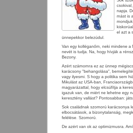
Sok szül
csokival,
napja. D
mást is 
mondjuk
kiskorúa
el azt a 
ünnepekkor belezúdul.
Van egy kolléganőm, neki mindene a 
nevét is tudja. Na, hogy hívják a rén
Bezony.
Azért számomra ez az ünnep mégiscsa
karácsony "behangolása", bemelegíté
vagy ilyesmi. S hogy a politika sem h
Mikulást az USA-ban, Franciaországb
magyarázattal, hogy elcsúfítja a keres
igazuk van, de miért ne lehetne egy na
keresztény vallást? Pontosabban: játs
Sok családnak szomorú karácsonya le
elbocsátások, a bizonytalanság, megk
felélése. Szomorú.
De azért van ok az optimizmusra. Amí