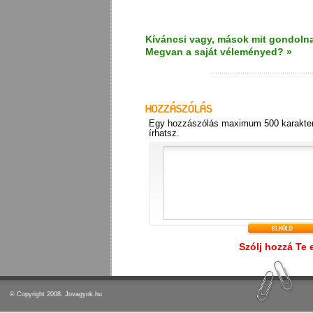
Kíváncsi vagy, mások mit gondolna
Megvan a saját véleményed? »
Egy hozzászólás maximum 500 karakter
írhatsz.
Szólj hozzá Te 
© Copyright 2008. Jovagyok.hu