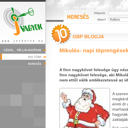
Kifejezés:
Miben?
GBP BLOGJA
Mikulás- napi töprengése
A finn nagykövet felesége úgy néze
finn nagykövet felesége, aki Mikul
nem ettől válik emlékezetessé az id
A szeren
megkérde
érinti ő
marhasá
hagynák 
zaklatják