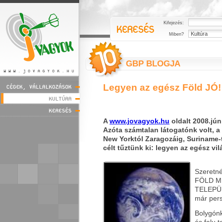
Kifejezés:
Miben?
GBP BLOGJA
Legyen az egész Föld JÓ!
A
www.jovagyok.hu
oldalt 2008.jún
Azóta számtalan látogatónk volt, a 
New Yorktól Zaragozáig, Suriname-t
célt tűztünk ki: legyen az egész vil
Szeretné
FÖLD M
TELEPÜL
már pers
Bolygón