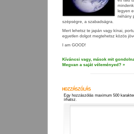
és falu t
mindenki
legyen e
néhány p
szépségre, a szabadságra.
Mert lehetsz te japán vagy kínai, port
egyetlen dolgot megtehetsz közös jöv
I am GOOD!
Kíváncsi vagy, mások mit gondolna
Megvan a saját véleményed? »
Egy hozzászólás maximum 500 karakter
írhatsz.