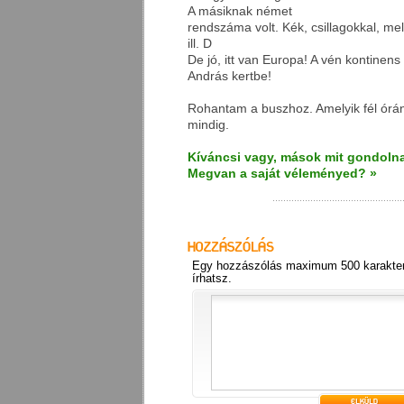
A másiknak német
rendszáma volt. Kék, csillagokkal, mel
ill. D
De jó, itt van Europa! A vén kontinens
András kertbe!
Rohantam a buszhoz. Amelyik fél órán
mindig.
Kíváncsi vagy, mások mit gondolna
Megvan a saját véleményed? »
Egy hozzászólás maximum 500 karakter
írhatsz.