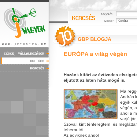
Kifejezés:
Miben?
GBP BLOGJA
EURÓPA a világ végén
Hazánk kitört az évtizedes elszige
eljutott az Isten háta mögé is.
Ma regge
András 
egyik kül
végén, a
ahol a m
varjú jár.
Szóval, kint ténferegtem, és meglátta
teherautót:
Az egyiknek angol