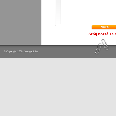
Szólj hozzá Te 
© Copyright 2008. Jovagyok.hu