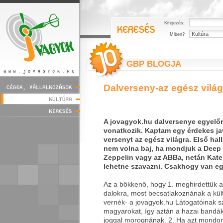
Kifejezés:
Miben?
GBP BLOGJA
Dalverseny-az egész vilá
A jovagyok.hu dalversenye egyelő
vonatkozik. Kaptam egy érdekes jav
versenyt az egész világra. Első hall
nem volna baj, ha mondjuk a Deep 
Zeppelin vagy az ABBa, netán Kate 
lehetne szavazni. Csakhogy van eg
Az a bökkenő, hogy 1. meghirdettük 
dalokra, most becsatlakoznának a külf
vernék- a jovagyok.hu Látogatóinak s
magyarokat, így aztán a hazai bandák 
joggal morognának. 2. Ha azt mondom: