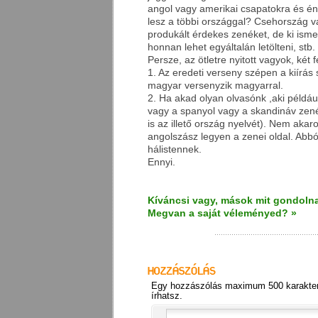
angol vagy amerikai csapatokra és é
lesz a többi országgal? Csehország v
produkált érdekes zenéket, de ki ismer
honnan lehet egyáltalán letölteni, stb.
Persze, az ötletre nyitott vagyok, két fe
1. Az eredeti verseny szépen a kiírás sz
magyar versenyzik magyarral.
2. Ha akad olyan olvasónk ,aki például
vagy a spanyol vagy a skandináv zenét
is az illető ország nyelvét). Nem akar
angolszász legyen a zenei oldal. Abbó
hálistennek.
Ennyi.
Kíváncsi vagy, mások mit gondolna
Megvan a saját véleményed? »
Egy hozzászólás maximum 500 karakter
írhatsz.