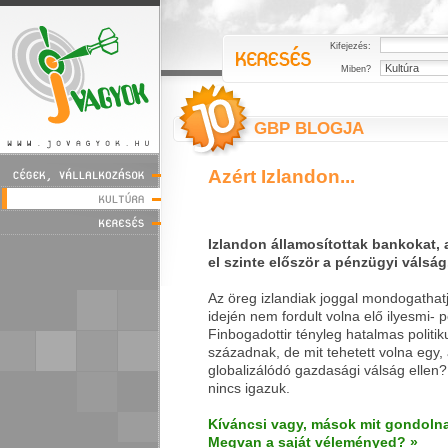
Kifejezés:
Miben?
GBP BLOGJA
Azért Izlandon...
Izlandon államosítottak bankokat, 
el szinte először a pénzügyi válság
Az öreg izlandiak joggal mondogathatj
idején nem fordult volna elő ilyesmi- 
Finbogadottir tényleg hatalmas politiku
századnak, de mit tehetett volna egy,
globalizálódó gazdasági válság ellen
nincs igazuk.
Kíváncsi vagy, mások mit gondolna
Megvan a saját véleményed? »