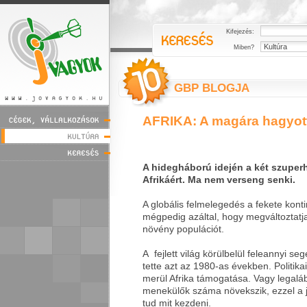
Kifejezés:
Miben?
GBP BLOGJA
AFRIKA: A magára hagyott
A hidegháború idején a két szuper
Afrikáért. Ma nem verseng senki.
A globális felmelegedés a fekete konti
mégpedig azáltal, hogy megváltoztatja
növény populációt.
A fejlett világ körülbelül feleannyi seg
tette azt az 1980-as években. Politik
merül Afrika támogatása. Vagy legaláb
menekülők száma növekszik, ezzel a
tud mit kezdeni.